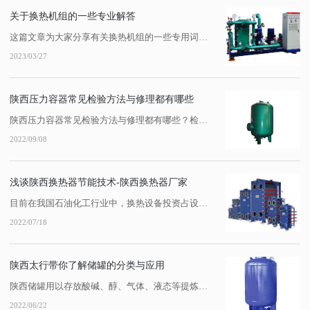
关于换热机组的一些专业解答
这篇文章为大家分享有关换热机组的一些专用词解释。跟随小编去学习下吧，希望对大家有所帮助!一、 换热机组专用名词解释1、 一次侧：指热源，例如锅炉房的热水或者蒸汽。2、 二次侧：指热用户，例如地暖，散热器，**空调等等热用户。3、 供水：无论是一次侧或二次侧，热水为供水，即温度高的管路为供水。4、 回水：无论是一次侧或二...
2023/03/27
陕西压力容器常见检验方法与修理都有哪些
陕西压力容器常见检验方法与修理都有哪些？检验方法1、直观检查和量具检查2、无损探伤：在不损害工件的条件下，探查工件内部的缺陷。3、耐压试验：即液压试验和气压试验。4、力学性能试验。5、化学分析、金相检...
2022/09/08
浅谈陕西换热器节能技术-陕西换热器厂家
目前在我国石油化工行业中，换热设备投资占设备投资的30%以上，其中80%以上的管壳式换热器仍采用弓型折流板和光管结构，这种结构决定了换热器传热效果差，壳程压降大，与我国正在推行的节能减排政策不相适应。因此提高陕西换热器的效能对化工行业节能减排、提**益非常重要。陕西换热器传热过程的强化就是力求使换热器在单位时间内、单位...
2022/07/18
陕西太行带你了解储罐的分类与应用
陕西储罐用以存放酸碱、醇、气体、液态等提炼的化学物质。因为储存介质不同，储罐的形式也是多种多样的。下面陕西储罐厂家来给大家具体说说储罐的分类有哪些吧~按形式分类按形式分类：可分为立式储罐、卧式储罐、球形储罐、双曲线储罐（滴形储罐）、悬链式储罐（无力矩储罐）等。立式储罐固定顶储罐-锥顶储罐自支撑锥顶罐其锥顶荷载靠锥顶板周...
2022/06/22