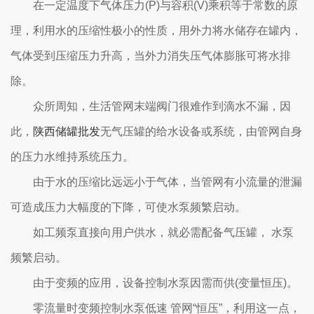
在一定温度下气体压力(P)与容积(V)乘积等于常数的原
理，利用水的压缩性极小的性质，用外力将水储存在罐内，
气体受到压缩压力升高，当外力消失压气体膨胀可将水排
除。
众所周知，生活管网末端阀门很难作到滴水不漏，因
此，
陕西储罐批发
无气压罐的给水设备或系统，由管网自身
的压力水维持系统压力。
由于水的压缩比远远小于气体，当管网有小流量的泄漏
可造成压力大幅度的下降，可使水泵频繁启动。
如工频泵直接向用户供水，就必需配备气压罐， 水泵
频繁启动。
由于变频的应用，设备控制水泵因需而供(变量恒压)。
零流量时变频控制水泵低速 管网“恒压”，利用这一点，