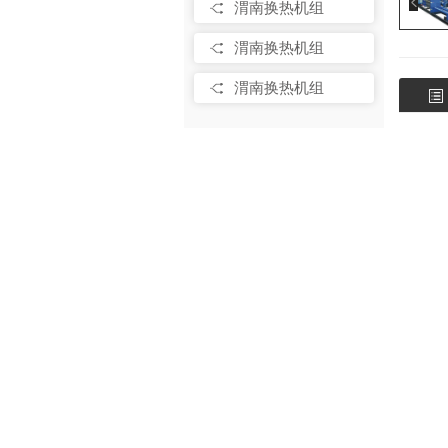
渭南换热机组
渭南换热机组
渭南换热机组
换
渭南气压罐
换
渭南隔膜式气压罐
设备，
运行费
渭南气压罐
活热水
渭南气压罐
型
渭南气压罐
渭南凝结水回收
装置