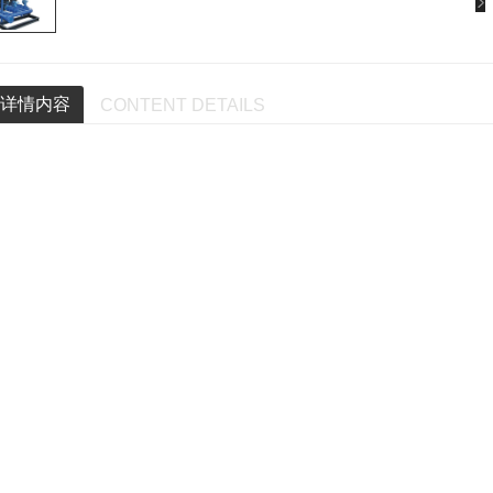
详情内容
CONTENT DETAILS
热机组产品概述
热机组是集成了换热器、循环泵、补水泵、仪表、传感器、电气
并进行科学计算和优化设计，硬件配置精良，结构布局合理，控
用，能为不同需求的用户提供一体化的换热综合解决方案，已广
系统，余热回收，海水淡化，工艺冷却系统等诸多领域。
号编制说明